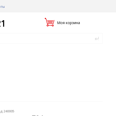
кты
21
Моя корзина
д 240005