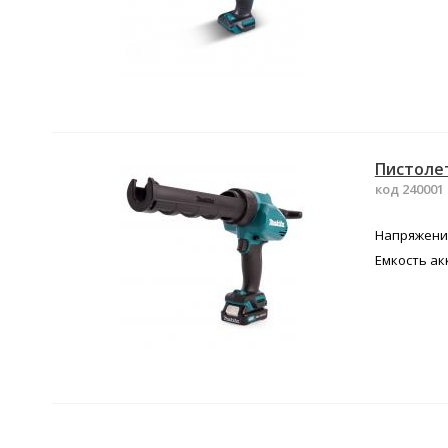
Пистолет
код 240001
Напряжение
Емкость ак