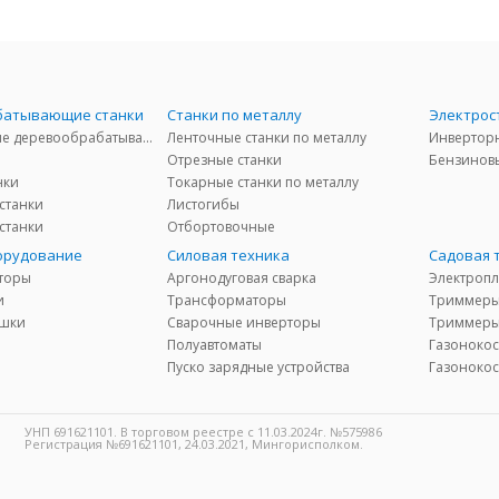
батывающие станки
Станки по металлу
Электрос
Универсальные деревообрабатывающие станки
Ленточные станки по металлу
Отрезные станки
Бензинов
нки
Токарные станки по металлу
станки
Листогибы
станки
Отбортовочные
орудование
Силовая техника
Садовая 
торы
Аргонодуговая сварка
Электропл
и
Трансформаторы
Триммеры
ушки
Сварочные инверторы
Триммеры
Полуавтоматы
Газонокос
Пуско зарядные устройства
Газоноко
УНП 691621101. В торговом реестре с 11.03.2024г. №575986
Регистрация №691621101, 24.03.2021, Мингорисполком.