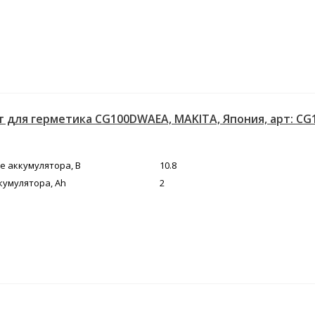
 для герметика CG100DWAEA, MAKITA, Япония, арт: C
 аккумулятора, В
10.8
кумулятора, Ah
2