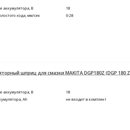
 аккумулятора, В
18
олостого хода, мм/сек
0-28
торный шприц для смазки MAKITA DGP180Z (DGP 180 Z
 аккумулятора, В
18
кумулятора, Ah
не входит в комплект