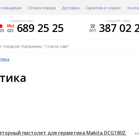
ставщикам
Оплата товара
Доставка
Гарантия и сервис
Конта
позвоните нам
городской / факс
689 25 25
387 02 
33
025
017
етика
етика
яторный пистолет для герметика Makita DCG180Z
ко