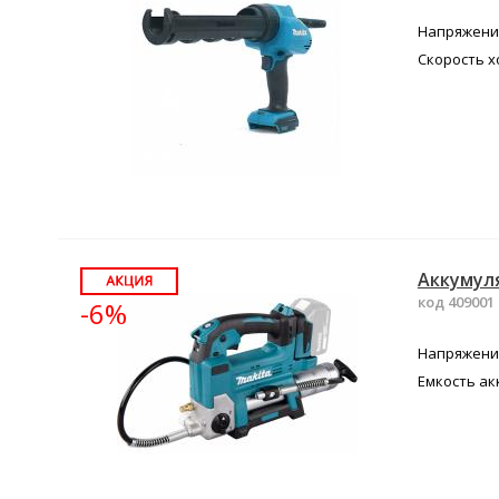
Напряжение
Скорость х
Аккумуля
код 409001
-6%
Напряжение
Емкость ак