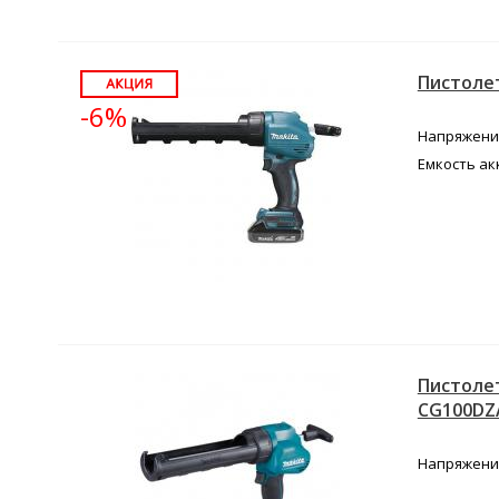
Пистолет
-6%
Напряжение
Емкость ак
Пистолет
CG100D
Напряжение