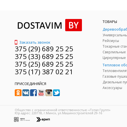
ТОВАРЫ
Деревообра
Рейсмусы
Заказать звонок
375 (29) 689 25 25
Токарные ста
Сверлильные 
375 (33) 689 25 25
Циркулярные 
375 (25) 689 25 25
Тепловое об
375 (17) 387 02 21
Тепловентиля
Газовые пушк
Дизельные п
ПРИСОЕДИНЯЙСЯ
Аксессуары
Общество с ограниченной ответственностью «Тотал Групп»
Юр.адрес: 220118, г.Минск, ул.Машиностроителей 29-16